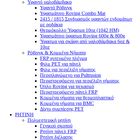
Υφαντό υαλοβάμβακα
Υφαντό Ρόβινγκ
Υφασμάτινο Roving Combo Mat
2415 / 1815 Συνδυασμός υφαντών ενδυμάτων
με ροδάκια
Θερμόκολλο Ύφασμα 10oz (1042 HM)
Υφασμάτινο ύφασμα Roving 600g & 800g
Ύφασμα για σκάφη από υαλοβάμβακα 6oz &
10oz
Ρόβινγκ & Κομμένα Νήματα
FRP χυτευμένο πλέγμα
Φιλμ PET για πάνελ
Φιλμ για περιέλιξη νήματος
Περιπλανώμενο για Pultrusion
Περιστρεφόμενο για περιέλιξη νήματος
Όπλο Roving για ψεκασμό
Περιστρεφόμενο πάνελ FRP
Κομμένα νήματα για θερμοπλαστικό
Κομμένα νήματα για BMC
Δίχτυ συμπίεσης PET
ΡΗΤΙΝΗ
Πολυεστερική ρητίνη
Γενικού σκοπού
Ρητίνη πάνελ FRP
Ρητίνη διέλασης