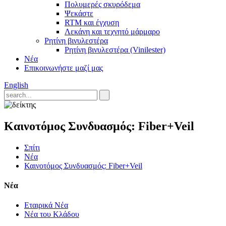
Πολυμερές σκυρόδεμα
Ψεκάστε
RTM και έγχυση
Λεκάνη και τεχνητό μάρμαρο
Ρητίνη βινυλεστέρα
Ρητίνη βινυλεστέρα (Vinilester)
Νέα
Επικοινωνήστε μαζί μας
English
Καινοτόμος Συνδυασμός: Fiber+Veil
Σπίτι
Νέα
Καινοτόμος Συνδυασμός: Fiber+Veil
Νέα
Εταιρικά Νέα
Νέα του Κλάδου