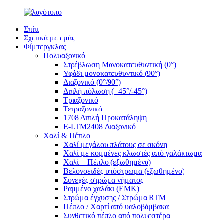
Σπίτι
Σχετικά με εμάς
Φίμπεργκλας
Πολυαξονικό
Στρέβλωση Μονοκατευθυντική (0°)
Υφάδι μονοκατευθυντικό (90°)
Διαξονικό (0°/90°)
Διπλή πόλωση (+45°/-45°)
Τριαξονικό
Τετραξονικό
1708 Διπλή Προκατάληψη
E-LTM2408 Διαξονικό
Χαλί & Πέπλο
Χαλί μεγάλου πλάτους σε σκόνη
Χαλί με κομμένες κλωστές από γαλάκτωμα
Χαλί + Πέπλο (εξωθημένο)
Βελονοειδές υπόστρωμα (εξωθημένο)
Συνεχές στρώμα νήματος
Ραμμένο χαλάκι (EMK)
Στρώμα έγχυσης / Στρώμα RTM
Πέπλο / Χαρτί από υαλοβάμβακα
Συνθετικό πέπλο από πολυεστέρα