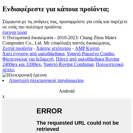
Ενδιαφέρεστε για κάποια προϊόντα;
Σύμφωνα με τις ανάγκες σας, προσαρμόστε για εσάς και παρέχετε
σε εσάς πιο πολύτιμα προϊόντα.
έρευνα τώρα
© Πνευματικά δικαιώματα - 2010-2023: Chang Zhou Matex
Composites Co., Ltd. Με επιφύλαξη παντός δικαιώματος.
Ζεστά προϊόντα
-
Χάρτης ιστότοπου
-
AMP Κινητό
Χαλί έγχυσης από υαλοβάμβακα
,
Υφαντό Ραμμένο Combo
,
Φίμπεργκλας για δεξαμενή
,
Πάνελ από υαλοβάμβακα Roving
2400tex και 3200tex
,
Υφαντό Roving Combimat
,
Πολυεστερικό
πέπλο
,
Αποστολή ηλεκτρονικού ταχυδρομείου
Android
x